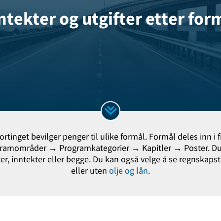
ntekter og utgifter etter for
ortinget bevilger penger til ulike formål. Formål deles inn i f
gramområder → Programkategorier → Kapitler → Poster. Du
ter, inntekter eller begge. Du kan også velge å se regnskap
eller uten
olje og lån
.