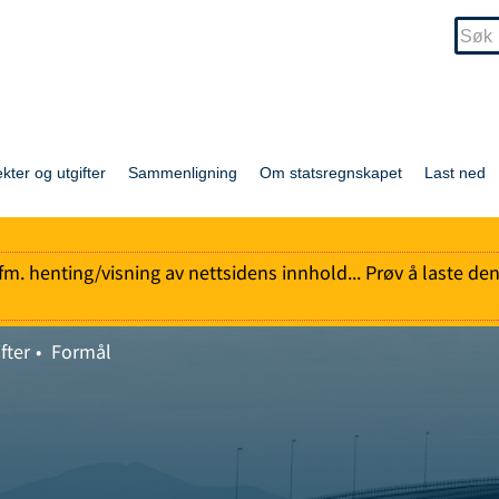
ekter og utgifter
Sammenligning
Om statsregnskapet
Last ned
l ifm. henting/visning av nettsidens innhold... Prøv å laste de
fter
Formål