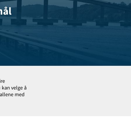
mål
ire
 kan velge å
stallene med