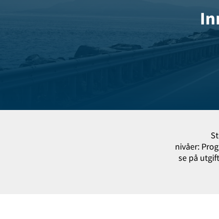
In
St
nivåer: Pro
se på utgif