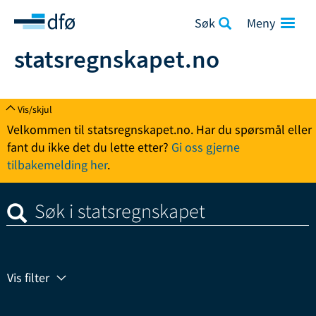
Søk
statsregnskapet.no
Vis/skjul
Velkommen til statsregnskapet.no. Har du spørsmål eller
fant du ikke det du lette etter?
Gi oss gjerne
tilbakemelding her
.
Vis filter