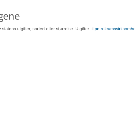
gene
tens utgifter, sortert etter størrelse. Utgifter til
petroleumsvirksomhet