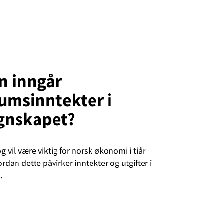
n inngår
umsinntekter i
egnskapet?
og vil være viktig for norsk økonomi i tiår
rdan dette påvirker inntekter og utgifter i
.