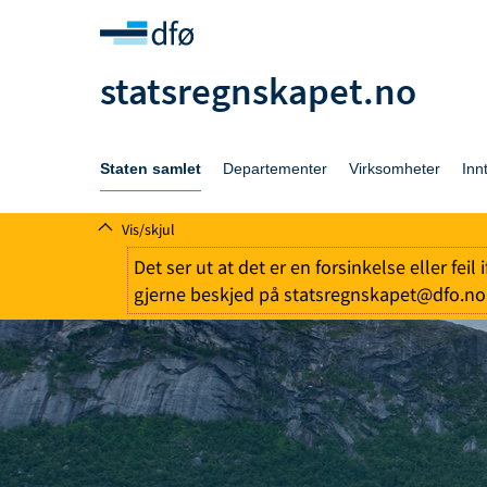
statsregnskapet.no
Staten samlet
Departementer
Virksomheter
Inn
Vis/skjul
Det ser ut at det er en forsinkelse eller fei
gjerne beskjed på statsregnskapet@dfo.no