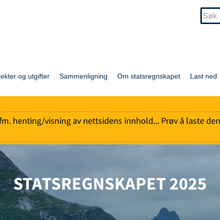
tekter og utgifter
Sammenligning
Om statsregnskapet
Last ned
l ifm. henting/visning av nettsidens innhold... Prøv å laste de
STATSREGNSKAPET 2025