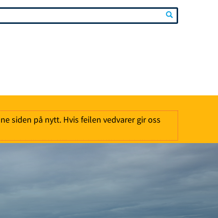
nne siden på nytt. Hvis feilen vedvarer gir oss