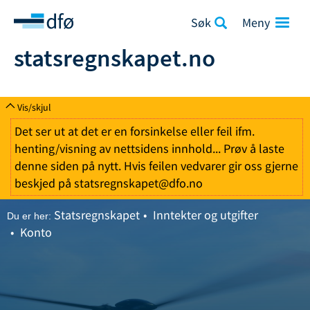
Søk
statsregnskapet.no
Vis/skjul
Det ser ut at det er en forsinkelse eller feil ifm.
henting/visning av nettsidens innhold... Prøv å laste
denne siden på nytt. Hvis feilen vedvarer gir oss gjerne
beskjed på statsregnskapet@dfo.no
Statsregnskapet
Inntekter og utgifter
Du er her:
Konto