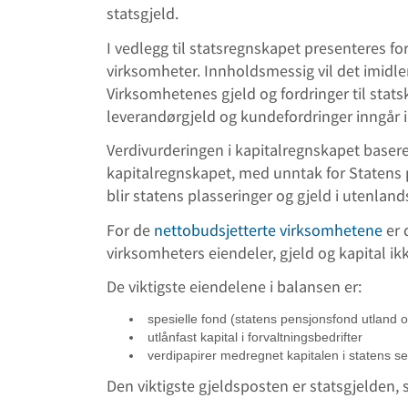
statsgjeld.
I vedlegg til statsregnskapet presenteres f
virksomheter. Innholdsmessig vil det imidler
Virksomhetenes gjeld og fordringer til sta
leverandørgjeld og kundefordringer inngår i
Verdivurderingen i kapitalregnskapet basere
kapitalregnskapet, med unntak for Statens p
blir statens plasseringer og gjeld i utenlan
For de
nettobudsjetterte virksomhetene
er 
virksomheters eiendeler, gjeld og kapital i
De viktigste eiendelene i balansen er:
spesielle fond (statens pensjonsfond utland 
utlånfast kapital i forvaltningsbedrifter
verdipapirer medregnet kapitalen i statens se
Den viktigste gjeldsposten er statsgjelden,