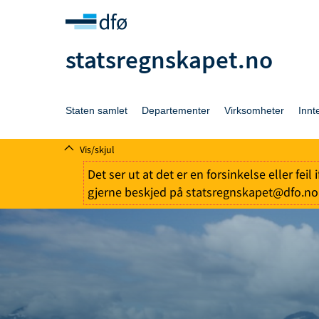
statsregnskapet.no
Staten samlet
Departementer
Virksomheter
Innt
Vis/skjul
Det ser ut at det er en forsinkelse eller fei
gjerne beskjed på statsregnskapet@dfo.no