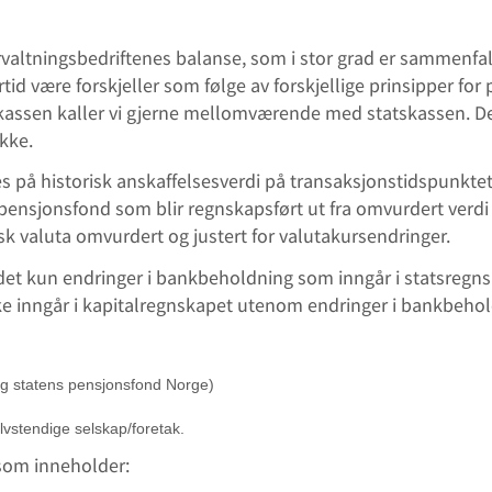
orvaltningsbedriftenes balanse, som i stor grad er sammenfa
tid være forskjeller som følge av forskjellige prinsipper for
tskassen kaller vi gjerne mellomværende med statskassen. 
kke.
s på historisk anskaffelsesverdi på transaksjonstidspunktet
ensjonsfond som blir regnskapsført ut fra omvurdert verdi 
dsk valuta omvurdert og justert for valutakursendringer.
det kun endringer i bankbeholdning som inngår i statsregnsk
kke inngår i kapitalregnskapet utenom endringer i bankbeho
og statens pensjonsfond Norge)
lvstendige selskap/foretak.
 som inneholder: