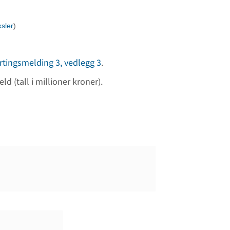
sler
)
rtingsmelding 3, vedlegg 3
.
d (tall i millioner kroner).