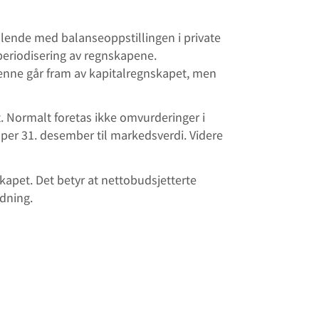
llende med balanseoppstillingen i private
 periodisering av regnskapene.
Denne går fram av kapitalregnskapet, men
. Normalt foretas ikke omvurderinger i
per 31. desember til markedsverdi. Videre
apet. Det betyr at nettobudsjetterte
ldning.