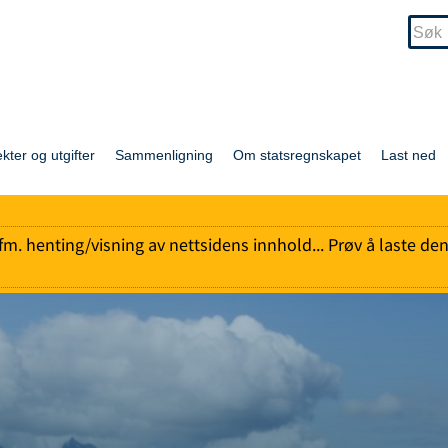
ekter og utgifter
Sammenligning
Om statsregnskapet
Last ned
l ifm. henting/visning av nettsidens innhold... Prøv å laste de