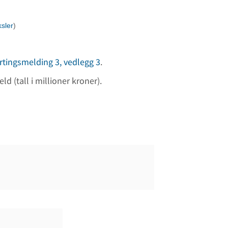
sler
)
rtingsmelding 3, vedlegg 3
.
d (tall i millioner kroner).