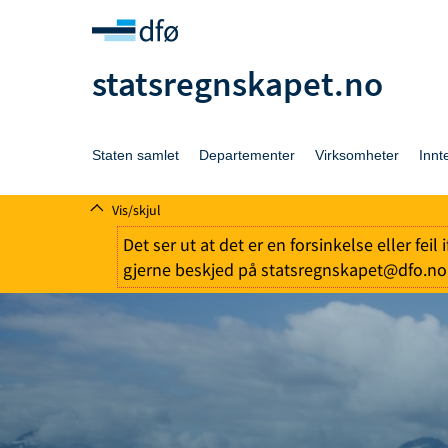
statsregnskapet.no
Staten samlet
Departementer
Virksomheter
Innt
Vis/skjul
Det ser ut at det er en forsinkelse eller fei
gjerne beskjed på statsregnskapet@dfo.no